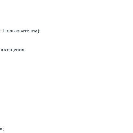
е Пользователем);
 посещения.
в;