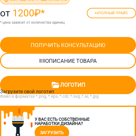
от
1200₽
*
ПОЛНЫЙ ПРАЙС
* цена зависит от количества единиц
ПОЛУЧИТЬ КОНСУЛЬТАЦИЮ
ОПИСАНИЕ ТОВАРА
ЛОГОТИП
Загрузите свой логотип
Файл в форматах *.png, *.eps, *.cdr, *.svg, *.ai, *.jpg
У ВАС ЕСТЬ СОБСТВЕННЫЕ
НАРАБОТКИ ДИЗАЙНА?
ЗАГРУЗИТЬ