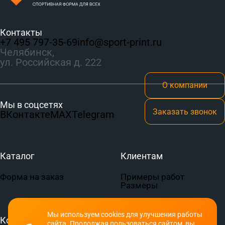
Контакты
+7 495 797‑35-69
info@sport-print.ru
Челябинск,
ул. Российская д. 222
О компании
Мы в соцсетях
Заказать звонок
ВКонтакте
MAX
Telegram
Каталог
Клиентам
Форма на заказ
Примеры работ
Размеры
Мы используем cookies для улучшения работы
Компания
Документы
сайта. Продолжая пользоваться сайтом, вы