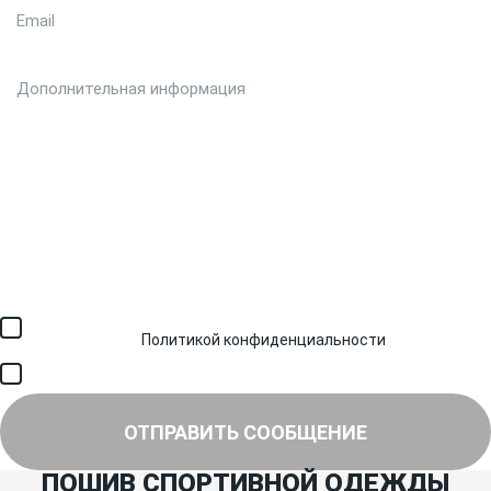
Загрузить файл (до 6 МБ)
Я соглашаюсь с обработкой персональных данных в
соответствии с
Политикой конфиденциальности
и получением
SMS для авторизации/сервисных уведомлений.
Я соглашаюсь на получение рассылки, информации об акциях и
специальных предложениях.
ОТПРАВИТЬ СООБЩЕНИЕ
ПОШИВ СПОРТИВНОЙ ОДЕЖДЫ