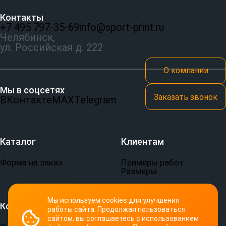
Контакты
+7 495 797‑35-69
info@sport-print.ru
Челябинск,
ул. Российская д. 222
О компании
Мы в соцсетях
Заказать звонок
ВКонтакте
MAX
Telegram
Каталог
Клиентам
Форма на заказ
Примеры работ
Размеры
Мы используем cookies для улучшения
Компания
Документы
работы сайта. Продолжая пользоваться
сайтом, вы соглашаетесь с использованием