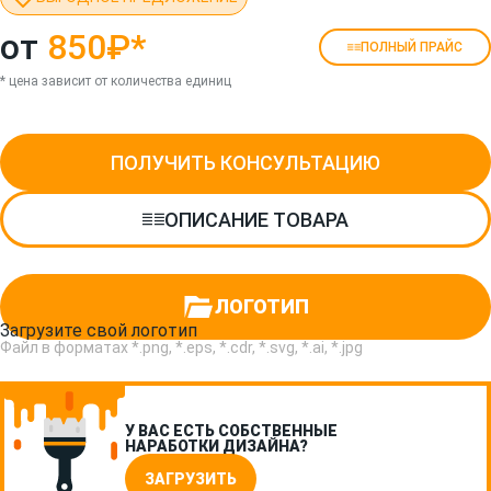
от
850₽
*
ПОЛНЫЙ ПРАЙС
* цена зависит от количества единиц
ПОЛУЧИТЬ КОНСУЛЬТАЦИЮ
ОПИСАНИЕ ТОВАРА
ЛОГОТИП
Загрузите свой логотип
Файл в форматах *.png, *.eps, *.cdr, *.svg, *.ai, *.jpg
У ВАС ЕСТЬ СОБСТВЕННЫЕ
НАРАБОТКИ ДИЗАЙНА?
ЗАГРУЗИТЬ