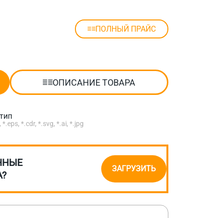
ПОЛНЫЙ ПРАЙС
ОПИСАНИЕ ТОВАРА
отип
eps, *.cdr, *.svg, *.ai, *.jpg
ННЫЕ
ЗАГРУЗИТЬ
А?