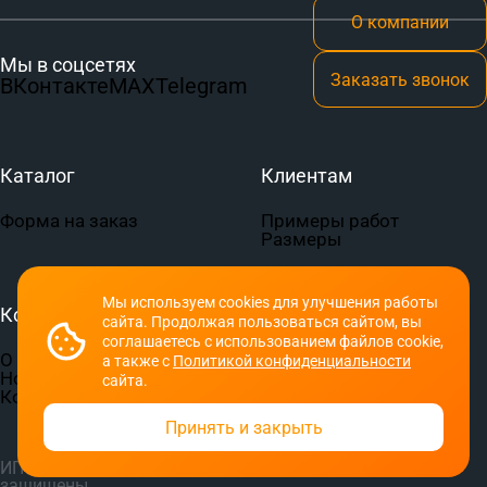
О компании
Мы в соцсетях
Заказать звонок
ВКонтакте
MAX
Telegram
Каталог
Клиентам
Форма на заказ
Примеры работ
Размеры
Мы используем cookies для улучшения работы
Компания
Документы
сайта. Продолжая пользоваться сайтом, вы
соглашаетесь с использованием файлов cookie,
О компании
Пользовательское
а также с
Политикой конфиденциальности
Новости
соглашение
сайта.
Контакты
Политика
конфиденциальности
Принять и закрыть
ИП Семериков П. В.
© 2026 СПОРТ-ПРИНТ. Все права
защищены