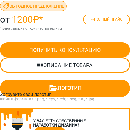
ВЫГОДНОЕ ПРЕДЛОЖЕНИЕ
от
1200₽
*
ПОЛНЫЙ ПРАЙС
* цена зависит от количества единиц
ПОЛУЧИТЬ КОНСУЛЬТАЦИЮ
ОПИСАНИЕ ТОВАРА
ЛОГОТИП
Загрузите свой логотип
Файл в форматах *.png, *.eps, *.cdr, *.svg, *.ai, *.jpg
У ВАС ЕСТЬ СОБСТВЕННЫЕ
НАРАБОТКИ ДИЗАЙНА?