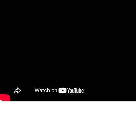
Ткани
Наши работы
Таблица размеров
Контакты
О Спорт-Принт