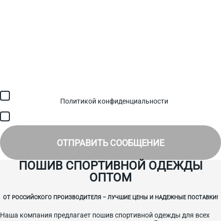
Загрузить файл (до 6 МБ)
Я соглашаюсь с обработкой персональных данных в
соответствии с
Политикой конфиденциальности
и получением
SMS для авторизации/сервисных уведомлений.
Я соглашаюсь на получение рассылки, информации об акциях и
специальных предложениях.
ОТПРАВИТЬ СООБЩЕНИЕ
ПОШИВ СПОРТИВНОЙ ОДЕЖДЫ
ОПТОМ
ОТ РОССИЙСКОГО ПРОИЗВОДИТЕЛЯ – ЛУЧШИЕ ЦЕНЫ И НАДЕЖНЫЕ ПОСТАВКИ!
Наша компания предлагает пошив спортивной одежды для всех