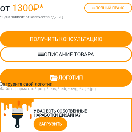
от
1300₽
*
ПОЛНЫЙ ПРАЙС
* цена зависит от количества единиц
ПОЛУЧИТЬ КОНСУЛЬТАЦИЮ
ОПИСАНИЕ ТОВАРА
ЛОГОТИП
Загрузите свой логотип
Файл в форматах *.png, *.eps, *.cdr, *.svg, *.ai, *.jpg
У ВАС ЕСТЬ СОБСТВЕННЫЕ
НАРАБОТКИ ДИЗАЙНА?
ЗАГРУЗИТЬ