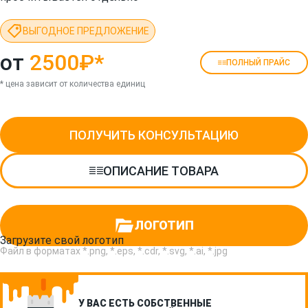
ВЫГОДНОЕ ПРЕДЛОЖЕНИЕ
от
2500₽
*
ПОЛНЫЙ ПРАЙС
* цена зависит от количества единиц
ПОЛУЧИТЬ КОНСУЛЬТАЦИЮ
ОПИСАНИЕ ТОВАРА
ЛОГОТИП
Загрузите свой логотип
Файл в форматах *.png, *.eps, *.cdr, *.svg, *.ai, *.jpg
У ВАС ЕСТЬ СОБСТВЕННЫЕ