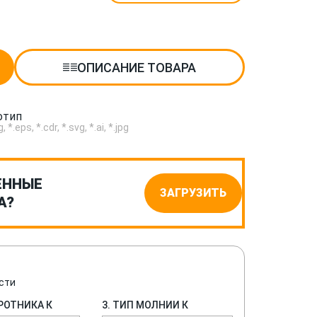
ОПИСАНИЕ ТОВАРА
отип
.eps, *.cdr, *.svg, *.ai, *.jpg
ЕННЫЕ
ЗАГРУЗИТЬ
А?
сти
ОРОТНИКА К
3. ТИП МОЛНИИ К