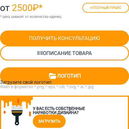
от
2500₽
*
ПОЛНЫЙ ПРАЙС
* цена зависит от количества единиц
ПОЛУЧИТЬ КОНСУЛЬТАЦИЮ
ОПИСАНИЕ ТОВАРА
ЛОГОТИП
Загрузите свой логотип
Файл в форматах *.png, *.eps, *.cdr, *.svg, *.ai, *.jpg
У ВАС ЕСТЬ СОБСТВЕННЫЕ
НАРАБОТКИ ДИЗАЙНА?
ЗАГРУЗИТЬ