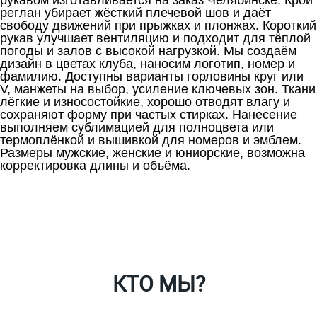
рукавом изготавливается на заказ Челябинске. Крой
реглан убирает жёсткий плечевой шов и даёт
свободу движений при прыжках и плонжах. Короткий
рукав улучшает вентиляцию и подходит для тёплой
погоды и залов с высокой нагрузкой. Мы создаём
дизайн в цветах клуба, наносим логотип, номер и
фамилию. Доступны варианты горловины круг или
V, манжеты на выбор, усиление ключевых зон. Ткани
лёгкие и износостойкие, хорошо отводят влагу и
сохраняют форму при частых стирках. Нанесение
выполняем сублимацией для полноцвета или
термоплёнкой и вышивкой для номеров и эмблем.
Размеры мужские, женские и юниорские, возможна
корректировка длины и объёма.
Ткани
Наши работы
Таблица размеров
Контакты
О Спорт-Принт
КТО МЫ?