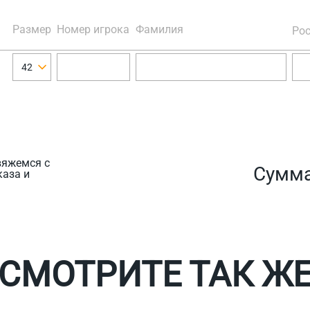
Размер
Номер игрока
Фамилия
Рос
42
вяжемся с
Сумм
каза и
СМОТРИТЕ ТАК Ж