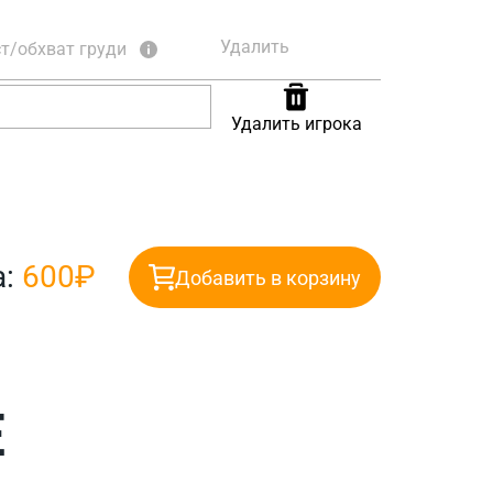
Удалить
т/обхват груди
Удалить игрока
а:
600₽
Добавить в корзину
Е