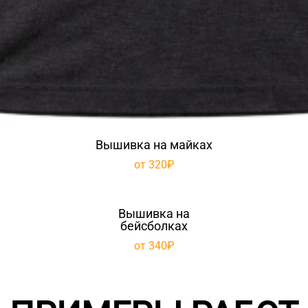
Вышивка на майках
от 320₽
Вышивка на
бейсболках
от 340₽