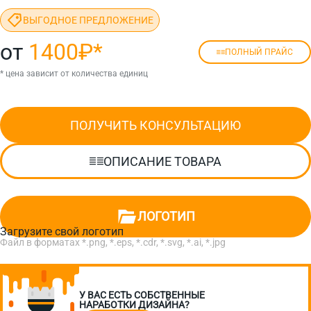
ВЫГОДНОЕ ПРЕДЛОЖЕНИЕ
от
1400₽
*
ПОЛНЫЙ ПРАЙС
* цена зависит от количества единиц
ПОЛУЧИТЬ КОНСУЛЬТАЦИЮ
ОПИСАНИЕ ТОВАРА
ЛОГОТИП
Загрузите свой логотип
Файл в форматах *.png, *.eps, *.cdr, *.svg, *.ai, *.jpg
У ВАС ЕСТЬ СОБСТВЕННЫЕ
НАРАБОТКИ ДИЗАЙНА?