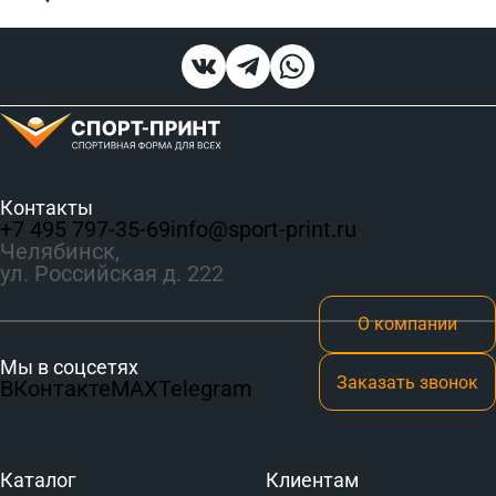
Контакты
+7 495 797‑35-69
info@sport-print.ru
Челябинск,
ул. Российская д. 222
О компании
Мы в соцсетях
Заказать звонок
ВКонтакте
MAX
Telegram
Каталог
Клиентам