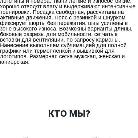
логотипы и номера. Ткани лёгкие и износостойкие,
хорошо отводят влагу и выдерживают интенсивные
тренировки. Посадка свободная, рассчитана на
активные движения. Пояс с резинкой и шнурком
фиксирует шорты без пережатия, швы усилены в
зоне высокого износа. Возможны варианты длины,
боковые разрезы для мобильности, сетчатые
вставки для вентиляции, по запросу карманы.
Нанесение выполняем сублимацией для полной
графики или термоплёнкой и вышивкой для
логотипов. Размерная сетка мужская, женская и
юниорская.
Ткани
Наши работы
Таблица размеров
Контакты
О Спорт-Принт
КТО МЫ?