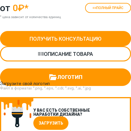
от
0₽
*
ПОЛНЫЙ ПРАЙС
* цена зависит от количества единиц
ПОЛУЧИТЬ КОНСУЛЬТАЦИЮ
ОПИСАНИЕ ТОВАРА
ЛОГОТИП
Загрузите свой логотип
Файл в форматах *.png, *.eps, *.cdr, *.svg, *.ai, *.jpg
У ВАС ЕСТЬ СОБСТВЕННЫЕ
НАРАБОТКИ ДИЗАЙНА?
ЗАГРУЗИТЬ