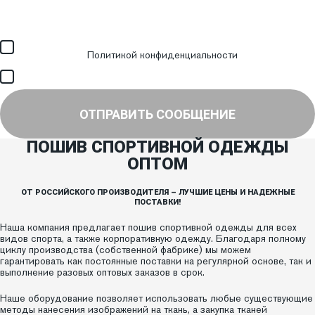
Загрузить файл (до 6 МБ)
Я соглашаюсь с обработкой персональных данных в
соответствии с
Политикой конфиденциальности
и получением
SMS для авторизации/сервисных уведомлений.
Я соглашаюсь на получение рассылки, информации об акциях и
специальных предложениях.
ОТПРАВИТЬ СООБЩЕНИЕ
ПОШИВ СПОРТИВНОЙ ОДЕЖДЫ
ОПТОМ
ОТ РОССИЙСКОГО ПРОИЗВОДИТЕЛЯ – ЛУЧШИЕ ЦЕНЫ И НАДЕЖНЫЕ
ПОСТАВКИ!
Наша компания предлагает пошив спортивной одежды для всех
видов спорта, а также корпоративную одежду. Благодаря полному
циклу производства (собственной фабрике) мы можем
гарантировать как постоянные поставки на регулярной основе, так и
выполнение разовых оптовых заказов в срок.
Наше оборудование позволяет использовать любые существующие
методы нанесения изображений на ткань, а закупка тканей