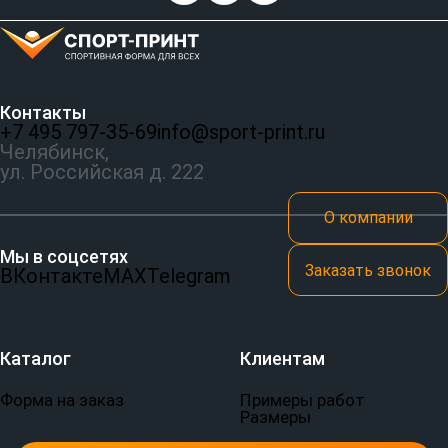
Контакты
+7 495 797‑35-69
info@sport-print.ru
Челябинск,
ул. Российская д. 222
О компании
Мы в соцсетях
Заказать звонок
ВКонтакте
MAX
Telegram
Каталог
Клиентам
Форма на заказ
Примеры работ
Размеры