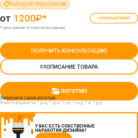
ВЫГОДНОЕ ПРЕДЛОЖЕНИЕ
от
1200₽
*
ПОЛНЫЙ ПРАЙС
* цена зависит от количества единиц
ПОЛУЧИТЬ КОНСУЛЬТАЦИЮ
ОПИСАНИЕ ТОВАРА
ЛОГОТИП
Загрузите свой логотип
Файл в форматах *.png, *.eps, *.cdr, *.svg, *.ai, *.jpg
У ВАС ЕСТЬ СОБСТВЕННЫЕ
НАРАБОТКИ ДИЗАЙНА?