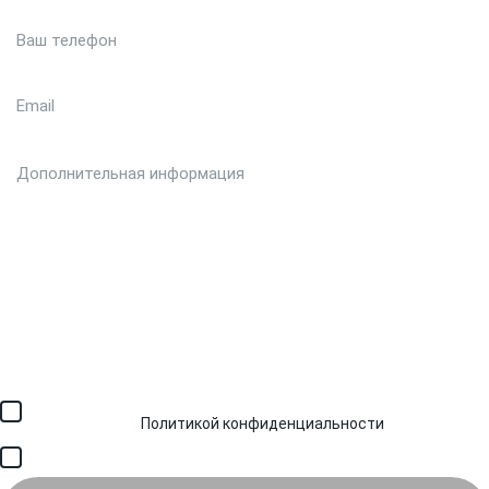
Загрузить файл (до 6 МБ)
Я соглашаюсь с обработкой персональных данных в
соответствии с
Политикой конфиденциальности
и получением
SMS для авторизации/сервисных уведомлений.
Я соглашаюсь на получение рассылки, информации об акциях и
специальных предложениях.