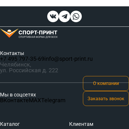
Контакты
+7 495 797‑35-69
info@sport-print.ru
Челябинск,
ул. Российская д. 222
О компании
Мы в соцсетях
Заказать звонок
ВКонтакте
MAX
Telegram
Каталог
Клиентам