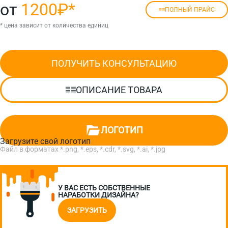
от
1200₽
*
ПОЛНЫЙ ПРАЙС
* цена зависит от количества единиц
ПОЛУЧИТЬ КОНСУЛЬТАЦИЮ
ОПИСАНИЕ ТОВАРА
ЛОГОТИП
Загрузите свой логотип
Файл в форматах *.png, *.eps, *.cdr, *.svg, *.ai, *.jpg
У ВАС ЕСТЬ СОБСТВЕННЫЕ
НАРАБОТКИ ДИЗАЙНА?
ЗАГРУЗИТЬ