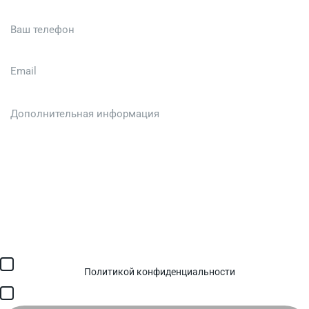
Загрузить файл (до 6 МБ)
Я соглашаюсь с обработкой персональных данных в
соответствии с
Политикой конфиденциальности
и получением
SMS для авторизации/сервисных уведомлений.
Я соглашаюсь на получение рассылки, информации об акциях и
специальных предложениях.