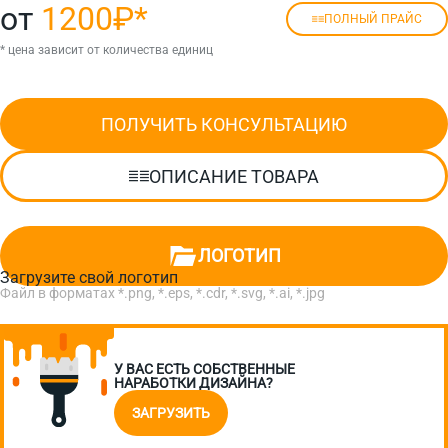
от
1200₽
*
ПОЛНЫЙ ПРАЙС
* цена зависит от количества единиц
ПОЛУЧИТЬ КОНСУЛЬТАЦИЮ
ОПИСАНИЕ ТОВАРА
ЛОГОТИП
Загрузите свой логотип
Файл в форматах *.png, *.eps, *.cdr, *.svg, *.ai, *.jpg
У ВАС ЕСТЬ СОБСТВЕННЫЕ
НАРАБОТКИ ДИЗАЙНА?
ЗАГРУЗИТЬ