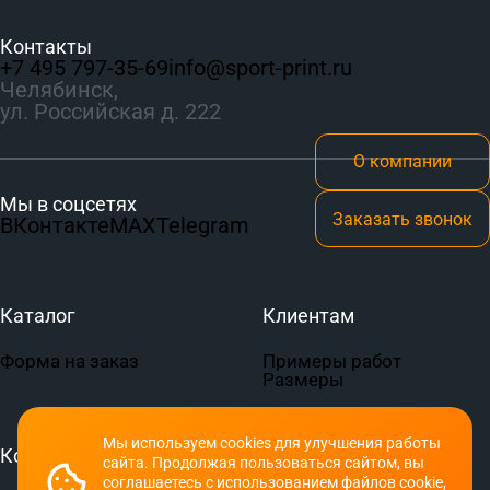
Контакты
+7 495 797‑35-69
info@sport-print.ru
Челябинск,
ул. Российская д. 222
О компании
Мы в соцсетях
Заказать звонок
ВКонтакте
MAX
Telegram
Каталог
Клиентам
Форма на заказ
Примеры работ
Размеры
Мы используем cookies для улучшения работы
Компания
Документы
сайта. Продолжая пользоваться сайтом, вы
соглашаетесь с использованием файлов cookie,