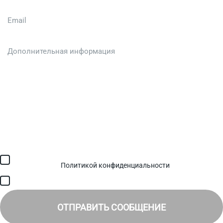
Загрузить файл (до 6 МБ)
Я соглашаюсь с обработкой персональных данных в
соответствии с
Политикой конфиденциальности
и получением
SMS для авторизации/сервисных уведомлений.
Я соглашаюсь на получение рассылки, информации об акциях и
специальных предложениях.
ОТПРАВИТЬ СООБЩЕНИЕ