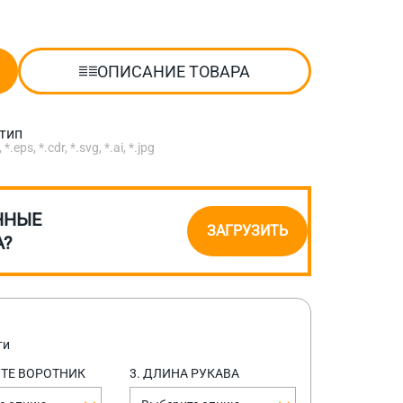
ОПИСАНИЕ ТОВАРА
отип
eps, *.cdr, *.svg, *.ai, *.jpg
ННЫЕ
ЗАГРУЗИТЬ
А?
ти
ИТЕ ВОРОТНИК
3. ДЛИНА РУКАВА