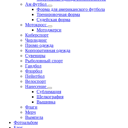
Ам футбол
Форма для американского футбола
Тренировочная форма
Судейская форма
Мотокросс
Мотоджерси
Киберспорт
Чирлидинг
Промо одежда
Корпоративная одежда
Сувениры
Рыболовный спорт
Гандбол
Флорбол
Пейнтбол
Велоспорт
Нанесение
Сублимация
Шелкография
Вышивка
Флаги
Мерч
Вымпела
Фотоальбом
Блог