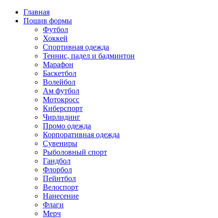
Главная
Пошив формы
Футбол
Хоккей
Спортивная одежда
Теннис, падел и бадминтон
Марафон
Баскетбол
Волейбол
Ам футбол
Мотокросс
Киберспорт
Чирлидинг
Промо одежда
Корпоративная одежда
Сувениры
Рыболовный спорт
Гандбол
Флорбол
Пейнтбол
Велоспорт
Нанесение
Флаги
Мерч