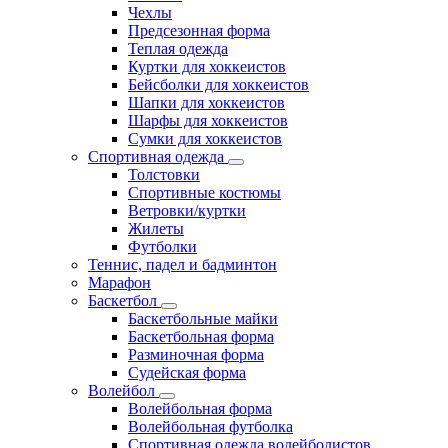
Чехлы
Предсезонная форма
Теплая одежда
Куртки для хоккеистов
Бейсболки для хоккеистов
Шапки для хоккеистов
Шарфы для хоккеистов
Сумки для хоккеистов
Спортивная одежда
Толстовки
Спортивные костюмы
Ветровки/куртки
Жилеты
Футболки
Теннис, падел и бадминтон
Марафон
Баскетбол
Баскетбольные майки
Баскетбольная форма
Разминочная форма
Судейская форма
Волейбол
Волейбольная форма
Волейбольная футболка
Спортивная одежда волейболистов