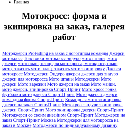
Главная
Мотокросс: форма и
экипировка на заказ, галерея
работ
Мотоджерси ProFishing на заказ с логотипом команды
Джерси
мотокросс
Толстовки мотокросс эндуро
мото штаны, мото
джерси
мото плащ, плащ для мотокросса, мотокросс, плащ
мото, заказать мото плащ, заказать мото экипировку
Джерси
мотокросс
Мотоджерси
Эндуро джерси
джерси для эндуро
джерси для мотокросса
Мото штаны
Мотоджерси
Мото
джерси
Мото варежки
Мото джерси на заказ
Мото майки,
мото джерси, эпипировка Спорт-Принт
Мото кросс гонка
футболки мото джерси Спорт-Принт
Мото джерси джерси
командная форма Спорт-Принт
Командная мото экипировка
джерси на заказ Спорт-Принт
Мотокросс эндуро экипировка
джерси Спорт-Принт
Мото экипировка джерси Спорт-Принт
Мотоджерси со своим дизайном Спорт-Принт
Мотоджерси на
заказ Спорт-Принт Москва
Мотоджерси для мотокросса на
заказ в Москве
Мотоджерси по индивидуальному дизайну