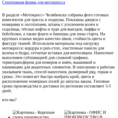
Спортивная форма для мотокросса
В разделе «Мотокросс» Челябинске собраны фото готовых
комплектов для трассы и подиума. Показаны джерси с
номерами и логотипами, штаны с усилением колен и
седалища, тёплые кофты и худи для выездов, баффы и
бейсболки, а также флаги и баннеры для зоны старта. На
крупных планах видно качество швов, стойкость цвета и
фактуру тканей. Используем материалы под нагрузку
мотокросса: кордура и рип-стоп, эластичные панели для
колена и бедра, сетчатые вставки для вентиляции. Нанесение
выполняем сублимацией для сложной графики,
термотрансфером для номеров и имён, вышивкой и
нашивками для акцентных элементов. В описаниях к работам
указываем ткань, способ нанесения, размерный ряд, тираж и
сроки. Это помогает быстро выбрать крой, цвета и
расположение номерных полей до запуска заказа. Типовые
сроки производства и доставки по регионам составляют 3-5
дней.
кто мы?