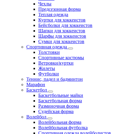
Чехлы
Предсезонная форма
Теплая одежда
Куртки для хоккеистов
Бейсболки для хоккеистов
Шапки для хоккеистов
Шарфы для хоккеистов
Сумки для хоккеистов
Спортивная одежда
Толстовки
Спортивные костюмы
Ветровки/куртки
Жилеты
Футболки
Теннис, падел и бадминтон
Марафон
Баскетбол
Баскетбольные майки
Баскетбольная форма
Разминочная форма
Судейская форма
Волейбол
Волейбольная форма
Волейбольная футболка
Спортивная одежда волейболистов