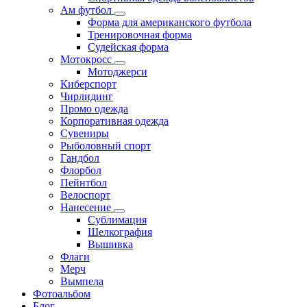
Ам футбол
Форма для американского футбола
Тренировочная форма
Судейская форма
Мотокросс
Мотоджерси
Киберспорт
Чирлидинг
Промо одежда
Корпоративная одежда
Сувениры
Рыболовный спорт
Гандбол
Флорбол
Пейнтбол
Велоспорт
Нанесение
Сублимация
Шелкография
Вышивка
Флаги
Мерч
Вымпела
Фотоальбом
Блог