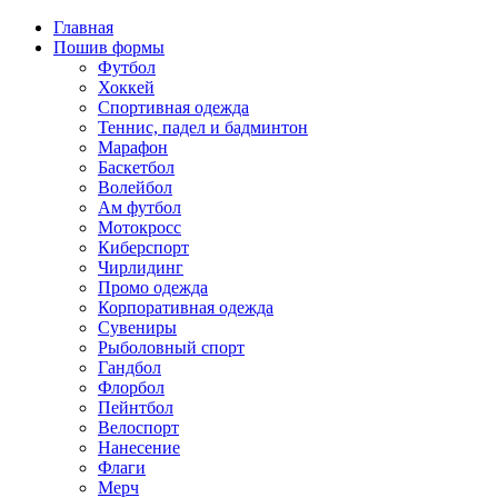
Главная
Пошив формы
Футбол
Хоккей
Спортивная одежда
Теннис, падел и бадминтон
Марафон
Баскетбол
Волейбол
Ам футбол
Мотокросс
Киберспорт
Чирлидинг
Промо одежда
Корпоративная одежда
Сувениры
Рыболовный спорт
Гандбол
Флорбол
Пейнтбол
Велоспорт
Нанесение
Флаги
Мерч