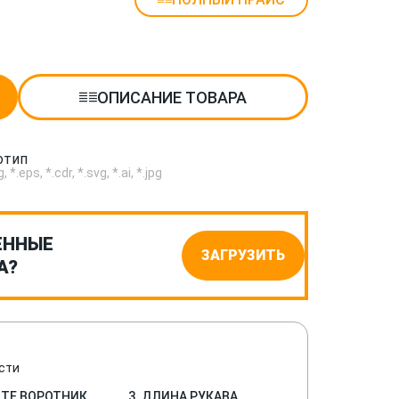
ОПИСАНИЕ ТОВАРА
отип
.eps, *.cdr, *.svg, *.ai, *.jpg
ЕННЫЕ
ЗАГРУЗИТЬ
А?
сти
ИТЕ ВОРОТНИК
3. ДЛИНА РУКАВА