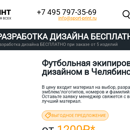
+7 495 797‑35-69
info@sport-print.ru
РАЗРАБОТКА ДИЗАЙНА
БЕСПЛАТ
азработка дизайна БЕСПЛАТНО при заказе от 5 изделий
Футбольная экипиро
дизайном в Челябин
В цену входит материал на выбор, разра
эмблем/логотипов, номеров и фамилий
Оставьте заявку менеджер свяжется с в
лучший материал.
ВЫГОДНОЕ ПРЕДЛОЖЕНИЕ
от
1200₽
*