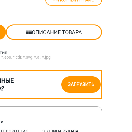
ОПИСАНИЕ ТОВАРА
отип
eps, *.cdr, *.svg, *.ai, *.jpg
ННЫЕ
ЗАГРУЗИТЬ
А?
ти
ИТЕ ВОРОТНИК
3. ДЛИНА РУКАВА