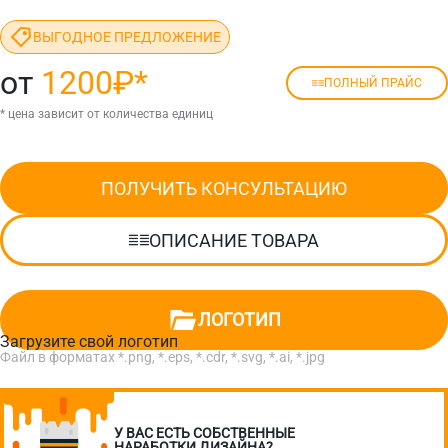
ВЫГОДНОЕ ПРЕДЛОЖЕНИЕ
от
1200₽
*
ПОЛНЫЙ ПРАЙС
* цена зависит от количества единиц
ПОЛУЧИТЬ КОНСУЛЬТАЦИЮ
ОПИСАНИЕ ТОВАРА
ЛОГОТИП
Загрузите свой логотип
Файл в форматах *.png, *.eps, *.cdr, *.svg, *.ai, *.jpg
У ВАС ЕСТЬ СОБСТВЕННЫЕ
НАРАБОТКИ ДИЗАЙНА?